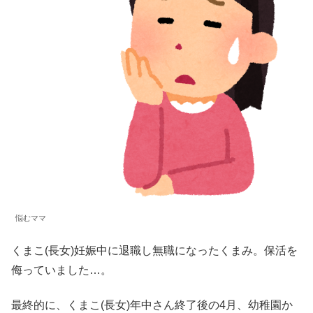
悩むママ
くまこ(長女)妊娠中に退職し無職になったくまみ。保活を
侮っていました…。
最終的に、くまこ(長女)年中さん終了後の4月、幼稚園か