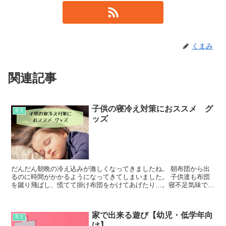
くまみ
関連記事
子供の寝冷え対策におススメ グ
育児
ッズ
だんだん朝晩の冷え込みが激しくなってきましたね。 朝布団から出
るのに時間がかかるようになってきてしまいました。 子供達も布団
を蹴り飛ばし、慌てて掛け布団をかけてあげたり…。寝不足気味で
す。 そろそろ寝具も冬支度！というこ...
家で出来る遊び【幼児・低学年向
育児
け】