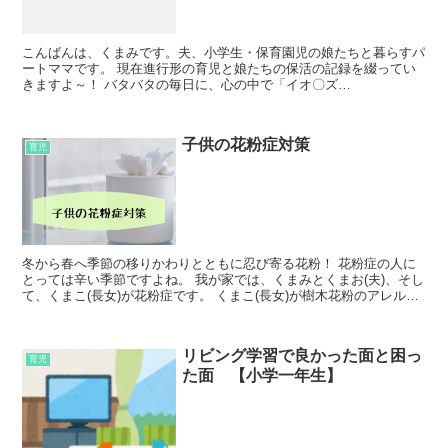
こんばんは、くまみです。夫、小学生・保育園児の娘たちと暮らすパ
ートママです。 現在進行形の育児と娘たちの保活の記録を綴ってい
きますよ～！ バタバタの毎日に、心の中で「イオ〇ズ
ン！！！！！！！！」と唱えてみたり（某国民的RPGの呪文...
子供の花粉症対策
育児
冬から春へ季節の移りかわりとともに忍び寄る花粉！ 花粉症の人に
とっては辛い季節ですよね。 我が家では、くまみとくまお(夫)、そし
て、くまこ(長女)が花粉症です。 くまこ(長女)が樹木花粉のアレルギ
ーの診断が出るまでの流れ...
リビング学習で良かった面と困っ
育児
た面 【小学一年生】