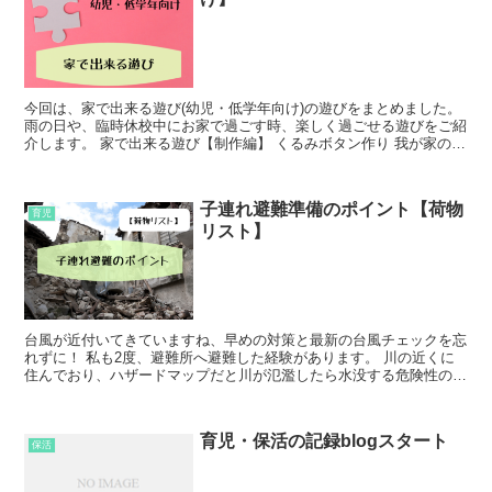
今回は、家で出来る遊び(幼児・低学年向け)の遊びをまとめました。
雨の日や、臨時休校中にお家で過ごす時、楽しく過ごせる遊びをご紹
介します。 家で出来る遊び【制作編】 くるみボタン作り 我が家のく
まこ(長女)...
子連れ避難準備のポイント【荷物
育児
リスト】
台風が近付いてきていますね、早めの対策と最新の台風チェックを忘
れずに！ 私も2度、避難所へ避難した経験があります。 川の近くに
住んでおり、ハザードマップだと川が氾濫したら水没する危険性のあ
る地域に住んでいたためです。 その時、避難...
育児・保活の記録blogスタート
保活