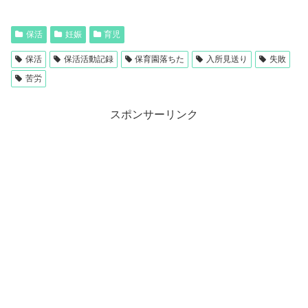
保活
妊娠
育児
保活
保活活動記録
保育園落ちた
入所見送り
失敗
苦労
スポンサーリンク