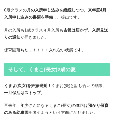
0歳クラスの
月の入所申し込みを継続しつつ、来年度4月
入所申し込みの書類を準備
し、提出です。
月の入所も1歳クラス４月入所も
吉報は届かず、入所見送
りの通知
が届きました。
保育園落ちた…！！！！入れない状態です。
そして、くまこ(長女)2歳の夏
くまよ(次女)を妊娠発覚！
くまお(夫)と話し合いの結果、
一旦保活はストップ
。
再来年、年少さんになるくまこ(長女)の進路は
預かり保育
のある幼稚園
を考えようという方向になりました。