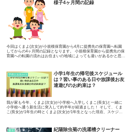
様子4ヶ月間の記録
今回はくまよ(次女)が小規模保育園から4月に提携先の保育園へ転園
してからの4ヶ月間の記録となります。 小規模保育園から提携先の保
育園への転園の流れはお住まいの地域によっても違いがあるかと思い
ますので参考までにお読み下さいね！ ...
小学1年生の帰宅後スケジュール
子供とお出かけ
は？習い事のある日や放課後お友
達遊びのお約束は？
我が家も今年、くまよ(次女)が小学校へ入学しくまこ(長女)と一緒に
小学校へ通う新生活に突入して約半年が経過ました！ そして、くま
こ(長女)が1年生の時とくまよ(次女)が1年生となった現在、スケジュ
ール面でも違う点がちらほら。 ...
紀陽除虫菊の洗濯槽クリーナー
育児