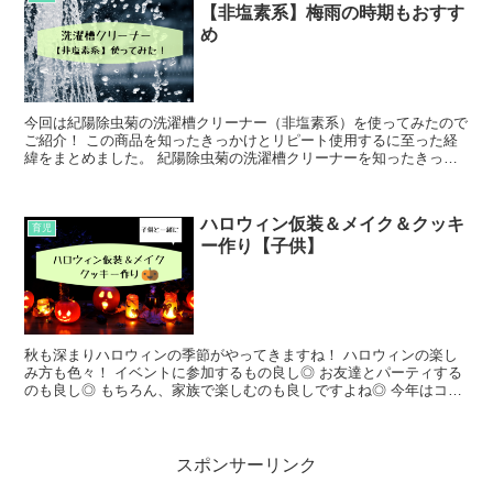
【非塩素系】梅雨の時期もおすす
め
今回は紀陽除虫菊の洗濯槽クリーナー（非塩素系）を使ってみたので
ご紹介！ この商品を知ったきっかけとリピート使用するに至った経
緯をまとめました。 紀陽除虫菊の洗濯槽クリーナーを知ったきっか
け (function(b,c,f...
ハロウィン仮装＆メイク＆クッキ
育児
ー作り【子供】
秋も深まりハロウィンの季節がやってきますね！ ハロウィンの楽し
み方も色々！ イベントに参加するもの良し◎ お友達とパーティする
のも良し◎ もちろん、家族で楽しむのも良しですよね◎ 今年はコロ
ナウイルスの影響で...
スポンサーリンク