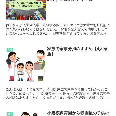
お子さんが入園や入学、進級する際にママやパパは大量のお名前記入
の作業を行わなくてはなりません。 お名前記入なんて簡単でしょ？
と思われるかもしれませんが、教材を配布されてから、お名前記入し
て提出するまでの期限が短かったり、細かい作業も...
家族で家事分担のすすめ【4人家
育児
族】
こんばんは！くまみです。 今回は家族で家事を分担して良かったこ
とをまとめました。 くまお(夫)も一人暮らしの経験から一通りの家事
の経験はありましたが、くまみがくまこ(長女)を妊娠し退職してか
ら、くまみが家事を行ってきました。 ...
小規模保育園から転園後の子供の
保活