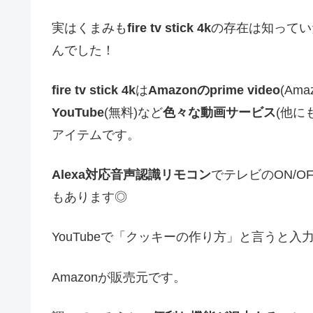
実はくまみも
fire tv stick 4k
の存在は知ってい
んでした！
fire tv stick 4k
は
Amazonのprime video
(Am
YouTube
(無料)など
色々な動画サービス
(他に
アイテムです。
Alexa対応音声認識リモコン
でテレビのON/
もあります◎
YouTubeで「クッキーの作り方」と言うと
Amazonが販売元です。