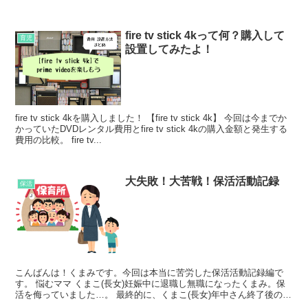
んの心室中隔欠損の経過を見ているママさん...
fire tv stick 4kって何？購入して
育児
設置してみたよ！
fire tv stick 4kを購入しました！ 【fire tv stick 4k】 今回は今までか
かっていたDVDレンタル費用とfire tv stick 4kの購入金額と発生する
費用の比較。 fire tv...
大失敗！大苦戦！保活活動記録
保活
こんばんは！くまみです。今回は本当に苦労した保活活動記録編で
す。 悩むママ くまこ(長女)妊娠中に退職し無職になったくまみ。保
活を侮っていました…。 最終的に、くまこ(長女)年中さん終了後の4
月、幼稚園から保育園の年長...